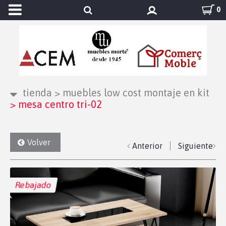
0
tienda
>
muebles low cost montaje en kit
>
mesa centro tri-02
Volver
Anterior
Siguiente
Rebajado