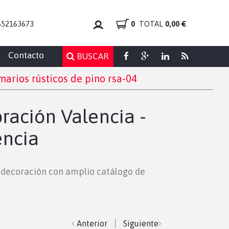
652163673
0
TOTAL
0,00 €
Contacto
BUSCAR
arios rústicos de pino rsa-04
ración Valencia -
encia
y decoración con amplio catálogo de
Anterior
Siguiente