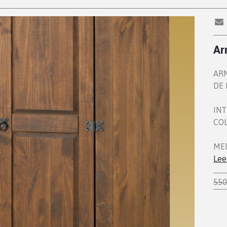
Ar
AR
DE 
INT
COL
MED
Lee
550