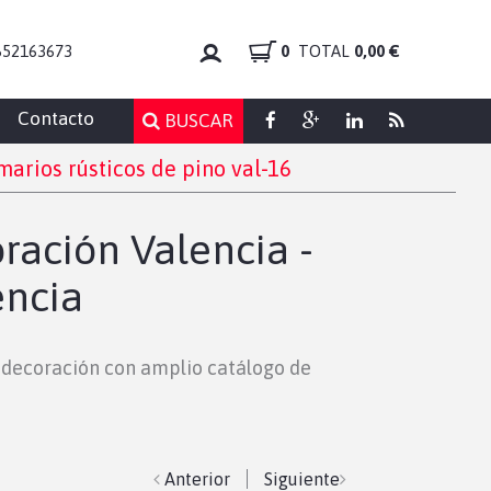
652163673
0
TOTAL
0,00 €
Contacto
BUSCAR
arios rústicos de pino val-16
ración Valencia -
encia
y decoración con amplio catálogo de
Anterior
Siguiente