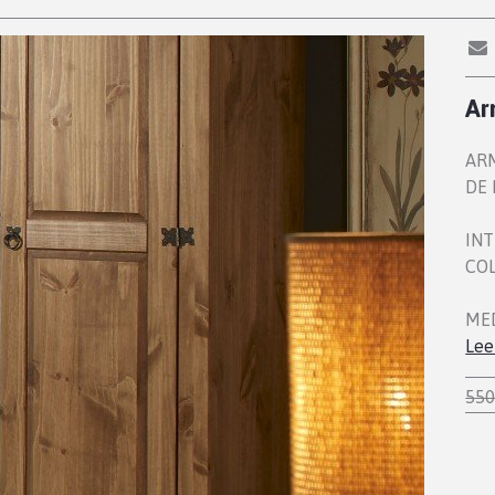
Ar
AR
DE 
INT
COL
MED
Lee
550