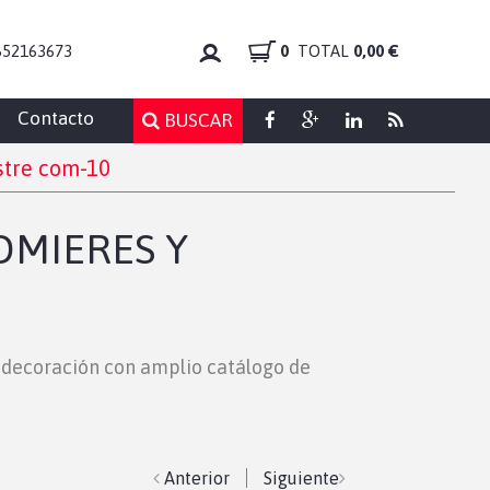
652163673
0
TOTAL
0,00 €
Contacto
BUSCAR
stre com-10
OMIERES Y
y decoración con amplio catálogo de
Anterior
Siguiente