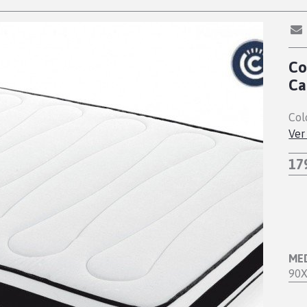
Co
Ca
Col
Ver
17
ME
90