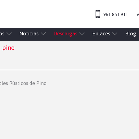
961 851 911
os
Noticias
Descargas
Enlaces
Blog
 pino
les Rústicos de Pino