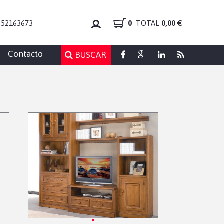
652163673
0
TOTAL
0,00 €
Contacto
BUSCAR